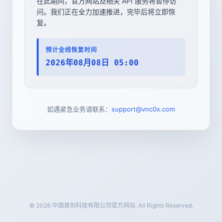
在此期间，官方网站及相关 API 服务将暂停访
问。我们正在全力加速推进，完毕后将立即恢
复。
预计全线恢复时间
2026年08月08日 05:00
如遇紧急业务请联系：
support@vnc0x.com
© 2026 中国首创科技有限公司官方网站. All Rights Reserved.