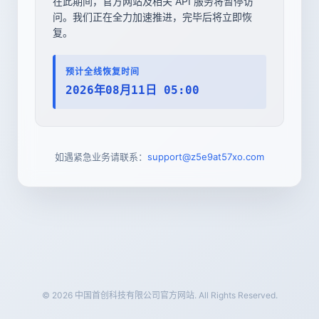
在此期间，官方网站及相关 API 服务将暂停访
问。我们正在全力加速推进，完毕后将立即恢
复。
预计全线恢复时间
2026年08月11日 05:00
如遇紧急业务请联系：
support@z5e9at57xo.com
© 2026 中国首创科技有限公司官方网站. All Rights Reserved.