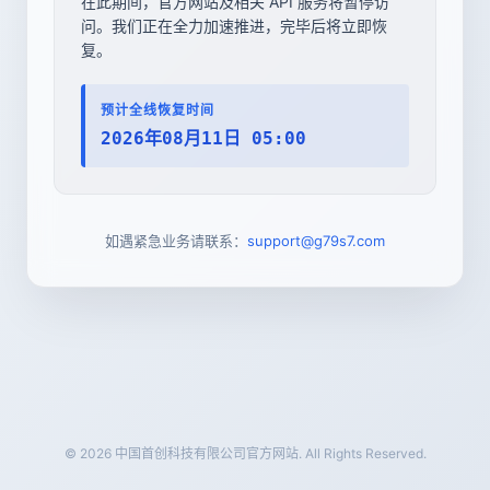
在此期间，官方网站及相关 API 服务将暂停访
问。我们正在全力加速推进，完毕后将立即恢
复。
预计全线恢复时间
2026年08月11日 05:00
如遇紧急业务请联系：
support@g79s7.com
© 2026 中国首创科技有限公司官方网站. All Rights Reserved.