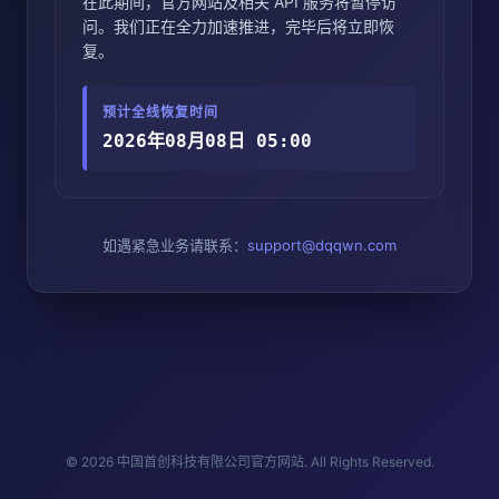
在此期间，官方网站及相关 API 服务将暂停访
问。我们正在全力加速推进，完毕后将立即恢
复。
预计全线恢复时间
2026年08月08日 05:00
如遇紧急业务请联系：
support@dqqwn.com
© 2026 中国首创科技有限公司官方网站. All Rights Reserved.