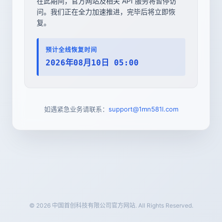
在此期间，官方网站及相关 API 服务将暂停访
问。我们正在全力加速推进，完毕后将立即恢
复。
预计全线恢复时间
2026年08月10日 05:00
如遇紧急业务请联系：
support@1mn581l.com
© 2026 中国首创科技有限公司官方网站. All Rights Reserved.