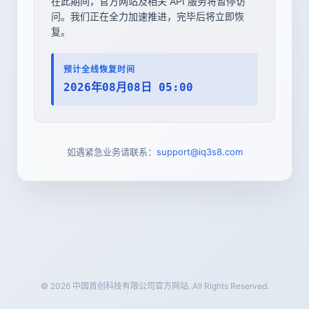
在此期间，官方网站及相关 API 服务将暂停访
问。我们正在全力加速推进，完毕后将立即恢
复。
预计全线恢复时间
2026年08月08日 05:00
如遇紧急业务请联系：
support@iq3s8.com
© 2026 中国首创科技有限公司官方网站. All Rights Reserved.