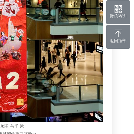
微信咨询
返回顶部
者 马平 摄