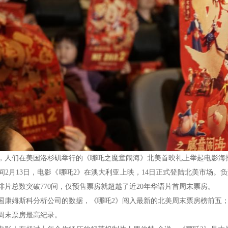
人们在美国洛杉矶举行的《哪吒之魔童闹海》北美首映礼上举起电影海
月13日，电影《哪吒2》在澳大利亚上映，14日正式登陆北美市场。
排片总数突破770间，仅预售票房就超越了近20年华语片首周末票房。
姆斯科分析公司的数据，《哪吒2》闯入最新的北美周末票房榜前五；周
周末票房最高纪录。