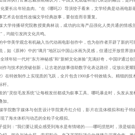
席执行官兼总裁侯晓楠认为，中国文化底蕴和现代表达的融合，是内
要长出年轻血肉。”在《哪吒2》导演饺子看来，文学经典是动画电影最
事艺术去创造性改编文学经典故事，要创造而非重复。
学传播研究院教授黄典林说，成功的出海产品强化人类共通的情感主题
救”，均能引发跨文化共鸣。
华美学观念有机融入当代动画电影创作中，也为创作者开辟了新的可
如《原神》中的“璃月”地区以中国山水画为灵感，但通过开放世界游戏
，全球年轻一代对“东方神秘感”和“新鲜文化体验”充满好奇，中国IP通过
与技术的突破创新，让古老的故事借助数字化表达路径，绽放出更耀
在特效制作上实现质的飞跃，全片包含1900多个特效镜头。精细的技
标杆。
“灵纹毛发系统”让每根发丝都成为叙事工具。哪吒暴走时，头发从发根
叠加。
院数字媒体与创意设计学院黄丹红介绍，影片在流体模拟和粒子特效
实现了海水体积与动态的全粒子化模拟。
到：“我们要让观众感受到海水是有情绪的——哪吒愤怒时，浪是锯齿