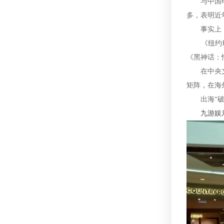
与中国电影
多，表明近
事实上，从
《纽约时报
《黑神话：
在中央文化
矩阵，在海
出海“破圈
九游娱