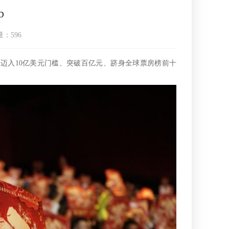
b
量：
596
入10亿美元门槛、突破百亿元、跻身全球票房榜前十