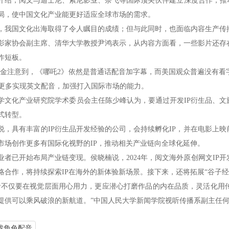
，阅文与迪士尼、索尼影业、奈飞等国际顶尖伙伴建立深度合作，推动
局，使中国文化产业能更好适应全球市场的需求。
国文化出海取得了令人瞩目的成绩；但与此同时，也面临内容生产传
协会副主席、清华大学教授尹鸿表示，从内容方面看，一些影片还存在
作短板。
注意到，《哪吒2》依然是普通话配音加字幕，而美国观众普遍没有看
术更多实现英文配音，加强打入国际市场的能力。
化产业研究院学术委员会主任陈少峰认为，要通过开发IP衍生品、文旅
式转型。
具有丰富的IP衍生品开发经验的公司，会持续孵化IP，并在电影上映
市场创作更多有国际化视野的IP，推动相关产业链向全球化延伸。
已开始布局产业链变现。侯晓楠说，2024年，阅文海外原创网文IP
略合作，将持续探索IP在海外的新体验新场景。接下来，还将拓展“谷子经
仅要在视觉层面用心用力，更应潜心打磨作品的内在品质，灵活化用传
提供可以乘风破浪的新航道。”中国人民大学新闻学院视听传播系副主任
戏角色配音