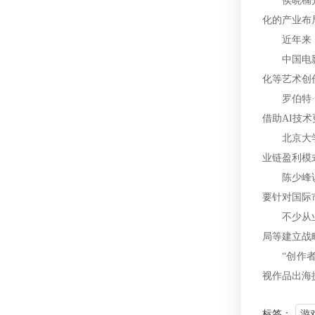
侯晓楠介绍
化的产业布
近年来，我
中国电影家
化等艺术创
罗伯特·金
借助AI技
北京大学文
业链盈利模
陈少峰说，
要针对国际
不少从业者
局等建立战
“创作者不
视作品出海
标签：
游