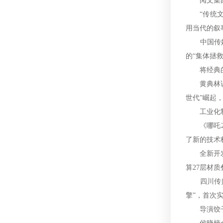
阅文集团首
“传统文化
用当代的叙
中国传媒大
的“集体拯
将经典的中
黄典林说，
世代”崛起
工业化制作
《哪吒2》
了新的技术
全新开发的
算27层材质
四川传媒学
擎”，首次
导演饺子提