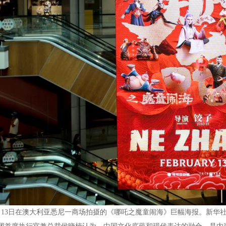
3日在澳大利亚悉尼一商场拍摄的《哪吒之魔童闹海》巨幅海报。新华社记